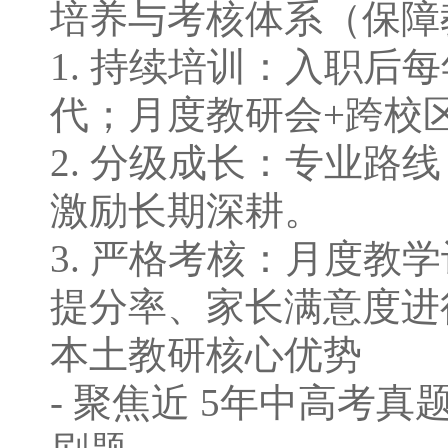
培养与考核体系（保障
1. 持续培训：⼊职后
代；⽉度教研会+跨校
2. 分级成⻓：专业路
激励⻓期深耕。
3. 严格考核：⽉度
提分率、家⻓满意度进
本⼟教研核⼼优势
- 聚焦近 5年中⾼考