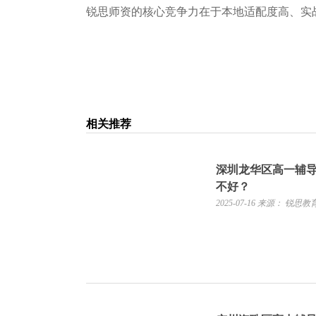
锐思师资的核⼼竞争⼒在于本地适配度⾼、实
相关推荐
深圳龙华区高一辅
不好？
2025-07-16
来源： 锐思教