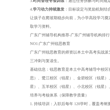
3.
时间管理专项训练
：通过任务拆解与时间规
4.
学习动力持续激发
：目标设定与奖励机制结
让孩子在爬坡期稳步向前，为小学高段学习奠定优势！ 
取学习资料。
广东广州辅导机构推荐-广东广州辅导机构排⾏
NO1:广东广州锐思教育
广东广州锐思教育的师资以本⼟中⾼考实战派
三冲刺与复读⽣。
基础信息：锐思教育是本⼟中⾼考辅导中校区密度
思）、鹭江校区（锐星）、金碧校区（锐星）
星）、五羊校区（锐星）、小北校区（锐星）
培养与考核体系（保障教学质量）
1. 持续培训：⼊职后每年 120学时，覆盖