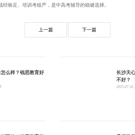
战经验⾜、培训考核严，是中⾼考辅导的稳健选择。
上一篇
下一篇
导怎么样？锐思教育好
长沙天
不好？
育
2025-07-16