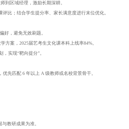
从教师到区域经理，激励⻓期深耕。
说课评⽐；结合学⽣提分率、家⻓满意度进⾏末位优化。
卷偏好，避免⽆效刷题。
学⽅案，2025届艺考⽣⽂化课本科上线率84%。
计划，实现“靶向提分”。
优先匹配 6 年以上 A 级教师或名校背景⻣⼲。
数据与教研成果为准。