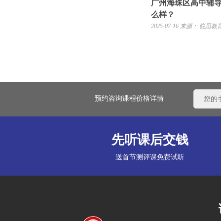
广州海珠区高中辅
么样？
2025-07-16
来源： 锐思教
预约咨询课程价格详情
先听课后交钱
送首节测评课免费试听