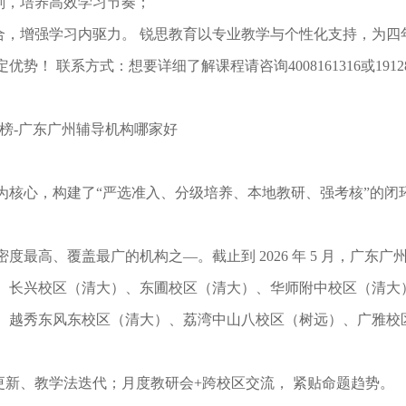
划，培养高效学习节奏；
合，增强学习内驱力。 锐思教育以专业教学与个性化支持，为四
联系方式：想要详细了解课程请咨询4008161316或1912880
榜-广东广州辅导机构哪家好
为核⼼，构建了“严选准⼊、分级培养、本地教研、强考核”的闭
最⾼、覆盖最⼴的机构之—。截⽌到 2026 年 5 ⽉，广东广
、长兴校区（清大）、东圃校区（清大）、华师附中校区（清大
、越秀东风东校区（清大）、荔湾中山八校区（树远）、广雅校
考纲更新、教学法迭代；⽉度教研会+跨校区交流， 紧贴命题趋势。