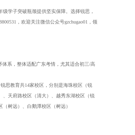
年级学子突破瓶颈提供坚实保障。选择锐思，
0531，欢迎关注微信公众号gzchugao01，领
环体系，整体适配广东考情，尤其适合初三/⾼
州锐思教育共14家校区，分别是海珠校区（锐
）、天府路校区（清大）、越秀东湖校区（锐
区（树远）、白鹅潭校区（树远）