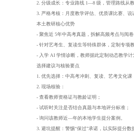
2. 分级成⻓：专业路线 1—8 级，管理路线
3. 严格考核：⽉度教学评估、优质课⽐赛、
本⼟教研核⼼优势
- 聚焦近 5年中⾼考真题，拆解⾼频考点与阅
- 针对艺考⽣、复读⽣等特殊群体，定制专项教
- ⼊学 AI 学情诊断，教师据此定制动态教学
选择建议与核验要点
1. 优先选择：中⾼考冲刺、复读、艺考⽂化课，
2. 现场核验：
- 查看教师资格证与教龄证明；
- 试听时关注是否结合真题与本地评分标准；
- 询问该教师近—年的本地学⽣提分案例。
3. 避坑提醒：警惕“保过”承诺，以实际提分