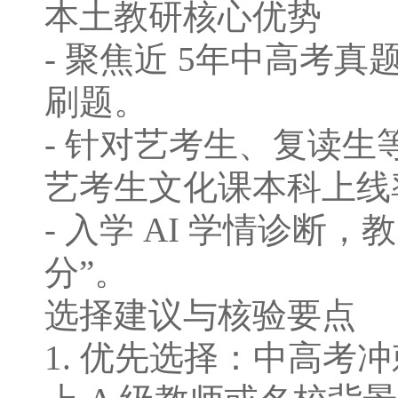
本⼟教研核⼼优势
- 聚焦近 5年中⾼考
刷题。
- 针对艺考⽣、复读⽣
艺考⽣⽂化课本科上线率
- ⼊学 AI 学情诊
分”。
选择建议与核验要点
1. 优先选择：中⾼考