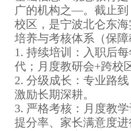
⼴的机构之—。截⽌到 2
校区，是宁波北仑东海
培养与考核体系（保障
1. 持续培训：⼊职后
代；⽉度教研会+跨校
2. 分级成⻓：专业路
激励⻓期深耕。
3. 严格考核：⽉度
提分率、家⻓满意度进