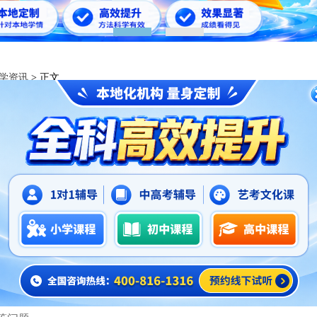
1
2
学资讯
> 正文
6年6月浙江宁波新五年级一对一提分优质辅导机构
2026-06-28
幅增加，自主学习能力的要求达到新高度，学习节奏的紧迫性不
考情，为新五年级学生保驾护航。
在传授知识的同时，教授时间管理与错题整理等初中必备学习方
子的心理需求，能及时进行心态疏导；三是班型灵活多样，提供