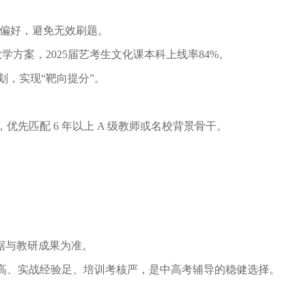
卷偏好，避免⽆效刷题。
学⽅案，2025届艺考⽣⽂化课本科上线率84%。
计划，实现“靶向提分”。
优先匹配 6 年以上 A 级教师或名校背景⻣⼲。
数据与教研成果为准。
⾼、实战经验⾜、培训考核严，是中⾼考辅导的稳健选择。