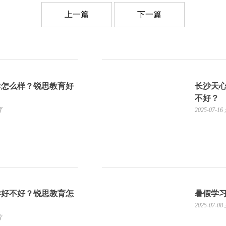
上一篇
下一篇
导怎么样？锐思教育好
长沙天
不好？
育
2025-07-16
导好不好？锐思教育怎
暑假学
2025-07-08
育