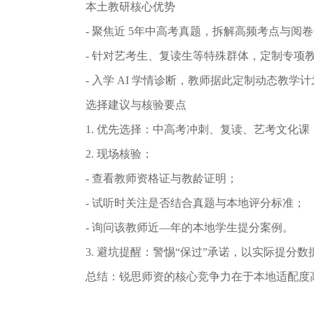
本⼟教研核⼼优势
- 聚焦近 5年中⾼考真题，拆解⾼频考点与阅
- 针对艺考⽣、复读⽣等特殊群体，定制专项教
- ⼊学 AI 学情诊断，教师据此定制动态教学
选择建议与核验要点
1. 优先选择：中⾼考冲刺、复读、艺考⽂化课，
2. 现场核验：
- 查看教师资格证与教龄证明；
- 试听时关注是否结合真题与本地评分标准；
- 询问该教师近—年的本地学⽣提分案例。
3. 避坑提醒：警惕“保过”承诺，以实际提分
总结：锐思师资的核⼼竞争⼒在于本地适配度