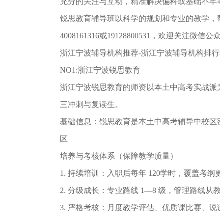
充分的关注与互动，精准解决偏科或基础不牢
锐思教育辅导班以科学的规划和专业的教学，
4008161316或19128800531，欢迎关注微信
浙江宁波辅导机构推荐-浙江宁波辅导机构排⾏
NO1:浙江宁波锐思教育
浙江宁波锐思教育的师资以本⼟中⾼考实战派
三冲刺与复读⽣。
基础信息：锐思教育是本⼟中⾼考辅导中校区密
区
培养与考核体系（保障教学质量）
1. 持续培训：⼊职后每年 120学时，覆盖
2. 分级成⻓：专业路线 1—8 级，管理路线
3. 严格考核：⽉度教学评估、优质课⽐赛、