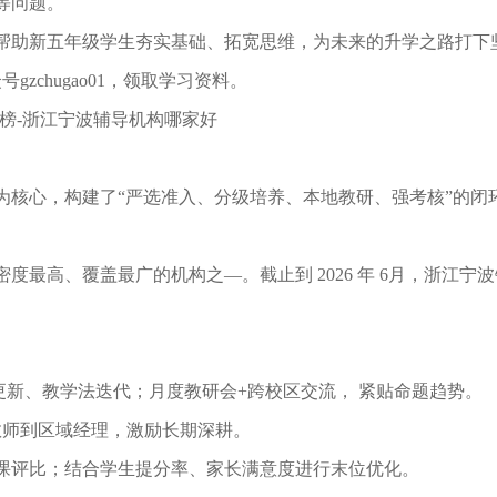
等问题。
帮助新五年级学生夯实基础、拓宽思维，为未来的升学之路打下
公众号gzchugao01，领取学习资料。
榜-浙江宁波辅导机构哪家好
为核⼼，构建了“严选准⼊、分级培养、本地教研、强考核”的闭
度最⾼、覆盖最⼴的机构之—。截⽌到 2026 年 6月，浙江宁
考纲更新、教学法迭代；⽉度教研会+跨校区交流， 紧贴命题趋势。
从教师到区域经理，激励⻓期深耕。
说课评⽐；结合学⽣提分率、家⻓满意度进⾏末位优化。