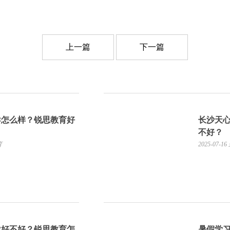
上一篇
下一篇
导怎么样？锐思教育好
长沙天
不好？
育
2025-07-16
导好不好？锐思教育怎
暑假学