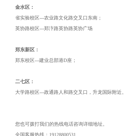
金水区：
省实验校区---农业路文化路交叉口东南；
英协路校区---郑汴路英协路英协广场
郑东新区：
郑东校区---建业总部港D座；
二七区：
大学路校区---政通路人和路交叉口，升龙国际附近。
您也可拨打我们的热线电话咨询详细地址。
全国客服热线：19128800531