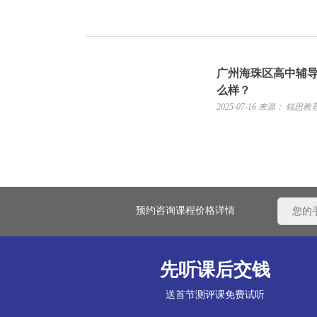
广州海珠区高中辅
么样？
2025-07-16
来源： 锐思教
预约咨询课程价格详情
先听课后交钱
送首节测评课免费试听