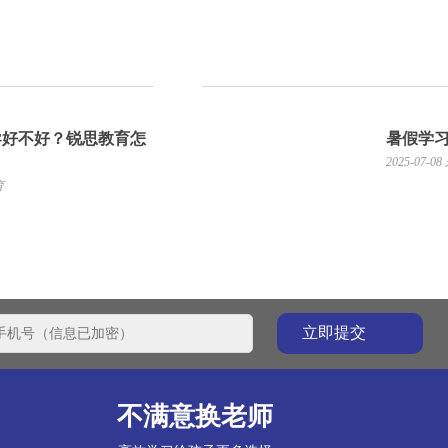
导好不好？锐思教育怎
暑假学
2025-07-08
育
不满意换老师