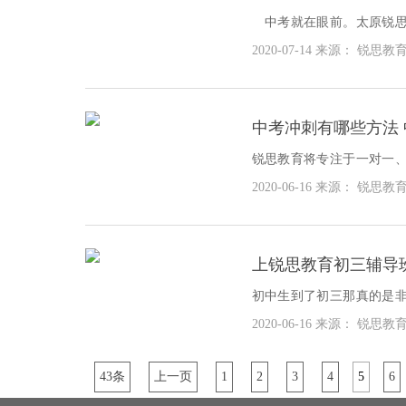
中考就在眼前。太原锐思
间和饮食安排，这样你就
2020-07-14
来源： 锐思教
有掌握好。
中考冲刺有哪些方法
锐思教育将专注于一对一
大众，惠及更多的学生和家
2020-06-16
来源： 锐思教
锐思在线 ，引入AI
上锐思教育初三辅导
初中生到了初三那真的是
多少机会了，到了这个时
2020-06-16
来源： 锐思教
辅导可以说是其中非常重要
43条
上一页
1
2
3
4
5
6