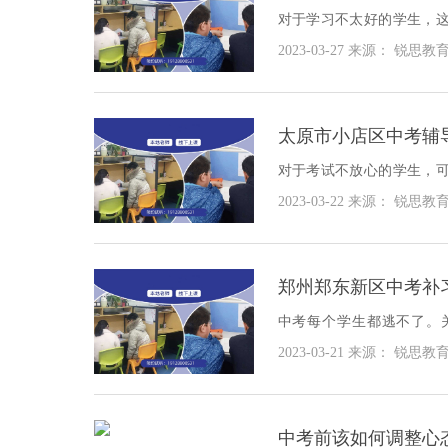
对于学习不太好的学生，
那我们就看看深圳龙岗区中
2023-03-27
来源： 锐思教
太原市小店区中考辅
对于考试不放心的学生，
就一起去看看太原市小店区
2023-03-22
来源： 锐思教
郑州郑东新区中考补
中考每个学生都逃不了。
本。这个时候，学生可以
2023-03-21
来源： 锐思教
郑州郑东新区中考补习班哪
中考前该如何调整心