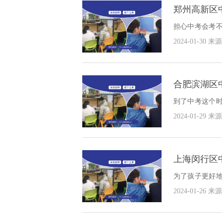
郑州高新区
担心中考会考
为自己的学习
2024-01-30
来源
哪家好？
合肥滨湖区
到了中考这个
考辅导班，这
2024-01-29
来源
看合肥滨湖区中
上海闵行区
为了孩子更好
们就具体看一看
2024-01-26
来源