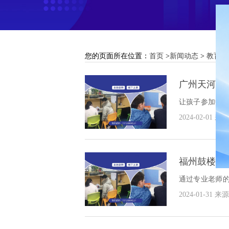
您的页面所在位置：
首页
>
新闻动态
>
教育动
广州天河区
让孩子参加中
子实现学习的
2024-02-01
来源
好？
福州鼓楼区
通过专业老师
的学习成绩，下
2024-01-31
来源