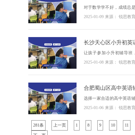
对于数学学不好，成绩总
数学辅导班，及时充电还
2025-01-09
来源： 锐思教
数学辅导班哪家好？
长沙天心区小升初英
让孩子参加小升初辅导班
后，就可以更好地适应学
2025-01-08
来源： 锐思教
导班哪家好？
合肥蜀山区高中英语
选择一家合适的高中英语
到一定的作用，具体我们来
2025-01-06
来源： 锐思教
281条
上一页
1
8
9
10
11