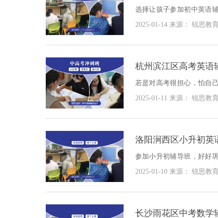
选择让孩子参加初中英语
题，推动孩子学习的进步
2025-01-14
来源： 锐思教
好？
杭州滨江区高考英语
若是对高考很担心，怕自
可以帮助我们备战高考，
2025-01-11
来源： 锐思教
江区高考英语辅导班哪家好
洛阳涧西区小升初英
参加小升初辅导班，好好
后，就不会有那么多的压
2025-01-10
来源： 锐思教
初英语辅导班哪家好？
长沙雨花区中考数学