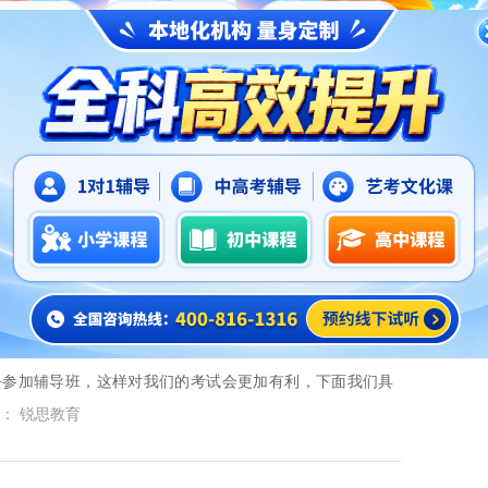
1
2
态
>
高考热点
>
区高考辅导班哪家好,郑州锐思教育好不好
老师，在学习上帮助我们，制定有效的学习计划，保证我们
率，下面我们就具体来看看郑州郑东新区高考辅导班哪家
： 锐思教育
高考辅导班哪家好,合肥锐思教育好不好
去参加辅导班，这样对我们的考试会更加有利，下面我们具
海区高考辅导班哪家好？
： 锐思教育