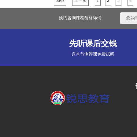
56条
上一页
1
2
3
4
预约咨询课程价格详情
先听课后交钱
送首节测评课免费试听