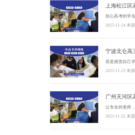
上海松江区
担心高考的学
我们解决学习
2023-11-24
来源
家好？
宁波北仑高
若是感觉自己
以保证我们学
2023-11-23
来源
班哪家好？
广州天河区
让专业的老师
一个好的学习
2023-11-22
来源
好？