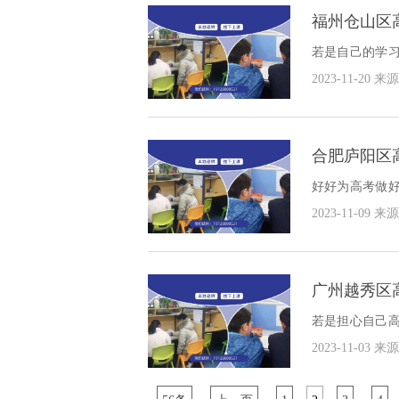
福州仓山区
若是自己的学
孩子解决高考
2023-11-20
来源
导班哪家好？
合肥庐阳区
好好为高考做
障，那我们接下
2023-11-09
来源
广州越秀区
若是担心自己
就具体看一看广
2023-11-03
来源