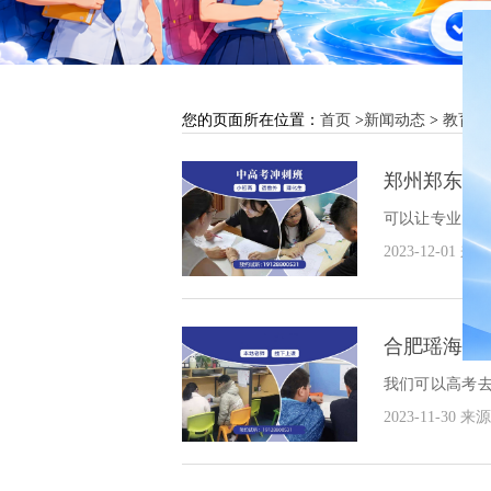
您的页面所在位置：
首页
>
新闻动态
>
教育动
郑州郑东新
可以让专业的
学习更加有效
2023-12-01
来源
好？
合肥瑶海区
我们可以高考
体来看看合肥瑶
2023-11-30
来源